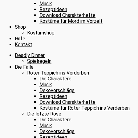
Musik
Rezeptideen
Download Charakterhefte
Kostüme für Mord im Vorzelt
Shop
Kostümshop
Hilfe
Kontakt
Deadly Dinner
Spielregeln
Die Fälle
Roter Teppich ins Verderben
Die Charaktere
Musik
Dekovorschläge
Rezeptideen
Download Charakterhefte
Kostüme für Roter Teppich ins Verderben
Die letzte Rose
Die Charaktere
Musik
Dekovorschläge
Rezeptideen