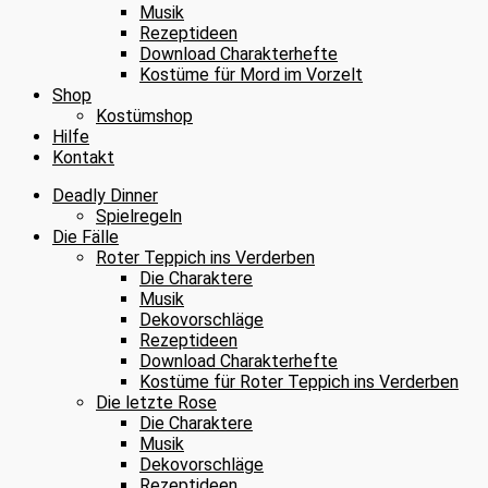
Musik
Rezeptideen
Download Charakterhefte
Kostüme für Mord im Vorzelt
Shop
Kostümshop
Hilfe
Kontakt
Deadly Dinner
Spielregeln
Die Fälle
Roter Teppich ins Verderben
Die Charaktere
Musik
Dekovorschläge
Rezeptideen
Download Charakterhefte
Kostüme für Roter Teppich ins Verderben
Die letzte Rose
Die Charaktere
Musik
Dekovorschläge
Rezeptideen