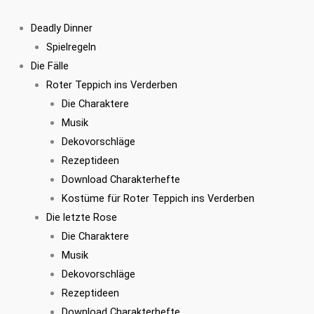
Zum
Mord
Ursprünglicher
Aktueller
Inhalt
im
Preis
Preis
Deadly Dinner
springen
Vorzelt
war:
ist:
Spielregeln
Menge
€39,95
€29,95.
Die Fälle
Roter Teppich ins Verderben
Die Charaktere
Musik
Dekovorschläge
Rezeptideen
Download Charakterhefte
Kostüme für Roter Teppich ins Verderben
Die letzte Rose
Die Charaktere
Musik
Dekovorschläge
Rezeptideen
Download Charakterhefte