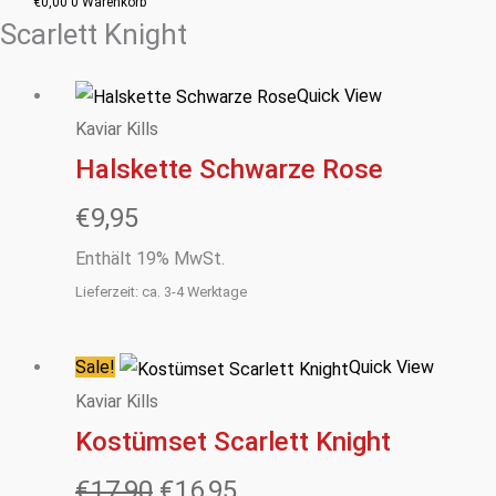
€
0,00
0
Warenkorb
Scarlett Knight
Quick View
Kaviar Kills
Halskette Schwarze Rose
€
9,95
Enthält 19% MwSt.
Lieferzeit: ca. 3-4 Werktage
Sale!
Quick View
Ursprünglicher
Aktueller
Kaviar Kills
Preis
Preis
Kostümset Scarlett Knight
war:
ist:
€
17,90
€
16,95