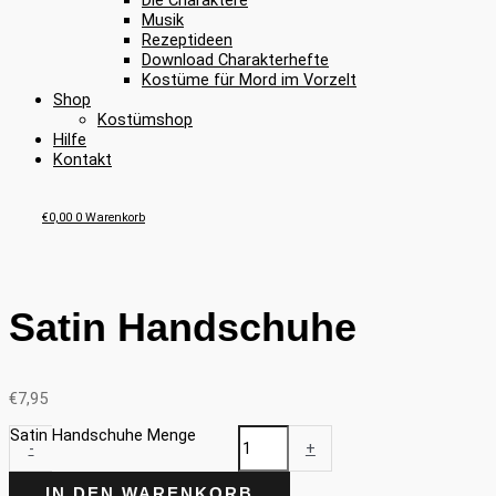
Die Charaktere
Musik
Rezeptideen
Download Charakterhefte
Kostüme für Mord im Vorzelt
Shop
Kostümshop
Hilfe
Kontakt
€
0,00
0
Warenkorb
Satin Handschuhe
€
7,95
Satin Handschuhe Menge
-
+
IN DEN WARENKORB