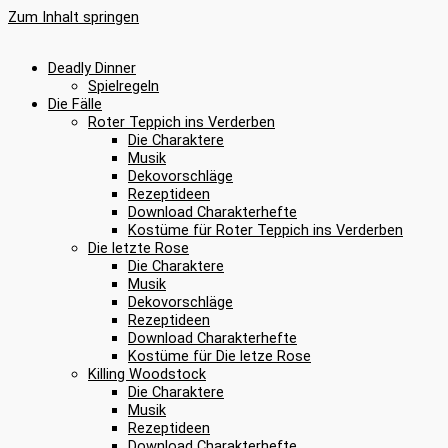
Zum Inhalt springen
Deadly Dinner
Spielregeln
Die Fälle
Roter Teppich ins Verderben
Die Charaktere
Musik
Dekovorschläge
Rezeptideen
Download Charakterhefte
Kostüme für Roter Teppich ins Verderben
Die letzte Rose
Die Charaktere
Musik
Dekovorschläge
Rezeptideen
Download Charakterhefte
Kostüme für Die letze Rose
Killing Woodstock
Die Charaktere
Musik
Rezeptideen
Download Charakterhefte