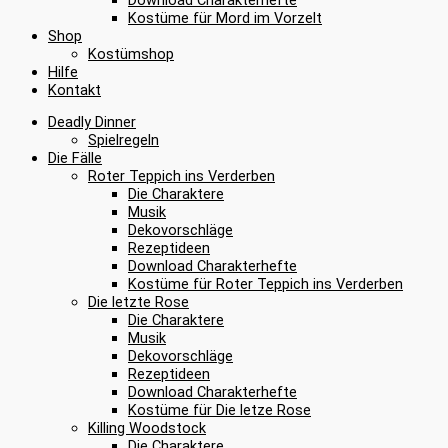
Kostüme für Mord im Vorzelt
Shop
Kostümshop
Hilfe
Kontakt
Deadly Dinner
Spielregeln
Die Fälle
Roter Teppich ins Verderben
Die Charaktere
Musik
Dekovorschläge
Rezeptideen
Download Charakterhefte
Kostüme für Roter Teppich ins Verderben
Die letzte Rose
Die Charaktere
Musik
Dekovorschläge
Rezeptideen
Download Charakterhefte
Kostüme für Die letze Rose
Killing Woodstock
Die Charaktere