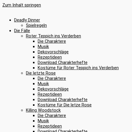
Zum Inhalt springen
Deadly Dinner
Spielregeln
Die Fälle
Roter Teppich ins Verderben
Die Charaktere
Musik
Dekovorschläge
Rezeptideen
Download Charakterhefte
Kostüme für Roter Teppich ins Verderben
Die letzte Rose
Die Charaktere
Musik
Dekovorschläge
Rezeptideen
Download Charakterhefte
Kostüme für Die letze Rose
Killing Woodstock
Die Charaktere
Musik
Rezeptideen
Download Charakterhefte