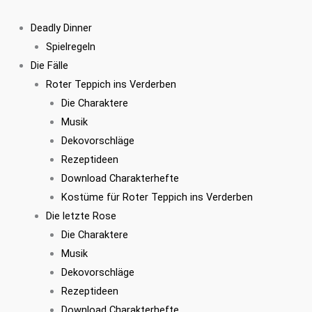
Zum
Tischdeko
Inhalt
Set
Deadly Dinner
springen
3x
Spielregeln
Oscar
Die Fälle
Statue
Roter Teppich ins Verderben
4x
Die Charaktere
Popcorn
Musik
Tüte
Dekovorschläge
Menge
Rezeptideen
Download Charakterhefte
Kostüme für Roter Teppich ins Verderben
Die letzte Rose
Die Charaktere
Musik
Dekovorschläge
Rezeptideen
Download Charakterhefte