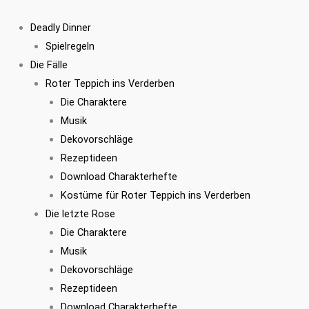
Zum
Siegelring
Inhalt
"A"
Deadly Dinner
springen
Menge
Spielregeln
Die Fälle
Roter Teppich ins Verderben
Die Charaktere
Musik
Dekovorschläge
Rezeptideen
Download Charakterhefte
Kostüme für Roter Teppich ins Verderben
Die letzte Rose
Die Charaktere
Musik
Dekovorschläge
Rezeptideen
Download Charakterhefte