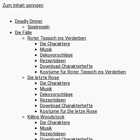
Zum Inhalt springen
Deadly Dinner
Spielregeln
Die Fälle
Roter Teppich ins Verderben
Die Charaktere
Musik
Dekovorschläge
Rezeptideen
Download Charakterhefte
Kostüme für Roter Teppich ins Verderben
Die letzte Rose
Die Charaktere
Musik
Dekovorschläge
Rezeptideen
Download Charakterhefte
Kostüme für Die letze Rose
Killing Woodstock
Die Charaktere
Musik
Rezeptideen
Download Charakterhefte