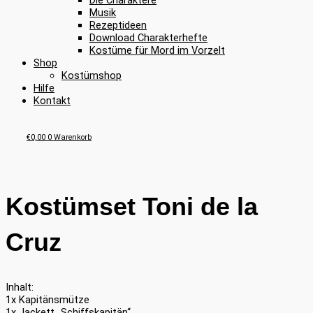
Die Charaktere
Musik
Rezeptideen
Download Charakterhefte
Kostüme für Mord im Vorzelt
Shop
Kostümshop
Hilfe
Kontakt
€
0,00
0
Warenkorb
Kostümset Toni de la
Cruz
Inhalt:
1x Kapitänsmütze
1x Jackett „Schiffskapitän“