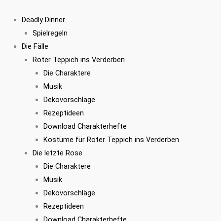
Zum
Kostümset
Inhalt
Stanley
Deadly Dinner
springen
Hawks
Spielregeln
Menge
Die Fälle
Roter Teppich ins Verderben
Die Charaktere
Musik
Dekovorschläge
Rezeptideen
Download Charakterhefte
Kostüme für Roter Teppich ins Verderben
Die letzte Rose
Die Charaktere
Musik
Dekovorschläge
Rezeptideen
Download Charakterhefte