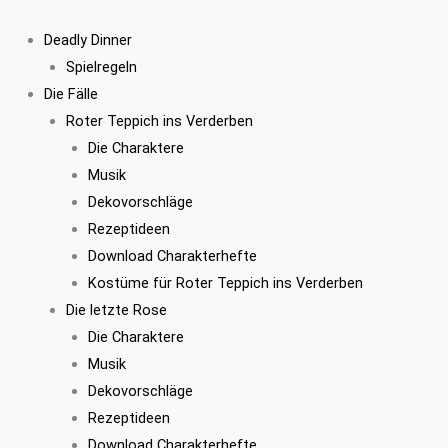
Zum
Kostümset
Ursprünglicher
Aktueller
Inhalt
Mike
Preis
Preis
Deadly Dinner
springen
Flame
war:
ist:
Spielregeln
Menge
€27,90
€24,95.
Die Fälle
Roter Teppich ins Verderben
Die Charaktere
Musik
Dekovorschläge
Rezeptideen
Download Charakterhefte
Kostüme für Roter Teppich ins Verderben
Die letzte Rose
Die Charaktere
Musik
Dekovorschläge
Rezeptideen
Download Charakterhefte