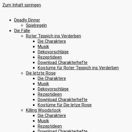
Zum Inhalt springen
Deadly Dinner
Spielregeln
Die Fälle
Roter Teppich ins Verderben
Die Charaktere
Musik
Dekovorschläge
Rezeptideen
Download Charakterhefte
Kostüme für Roter Teppich ins Verderben
Die letzte Rose
Die Charaktere
Musik
Dekovorschläge
Rezeptideen
Download Charakterhefte
Kostüme für Die letze Rose
Killing Woodstock
Die Charaktere
Musik
Rezeptideen
Download Charakterhefte