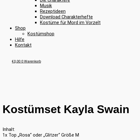
Die Charaktere
Musik
Rezeptideen
Download Charakterhefte
Kostüme für Mord im Vorzelt
Shop
Kostümshop
Hilfe
Kontakt
€
0,00
0
Warenkorb
Kostümset Kayla Swain
Inhalt:
1x Top „Rosa“ oder „Glitzer“ Größe M