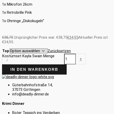
1x Mikrofon 26cm
1x Retrobrille Pink
1x Ohrringe „Diskokugeln“
€
38,75
Ursprünglicher Preis war: €38,75
€
34,95
Aktueller Preis ist:
€34,95.
Top
Zurücksetzen
Kostümset Kayla Swain Menge
-
+
IN DEN WARENKORB
Güterbahnhofstraße 14,
37073 Göttingen
info@deadly-dinner.de
Krimi Dinner
Roter Teppich ins Verderben