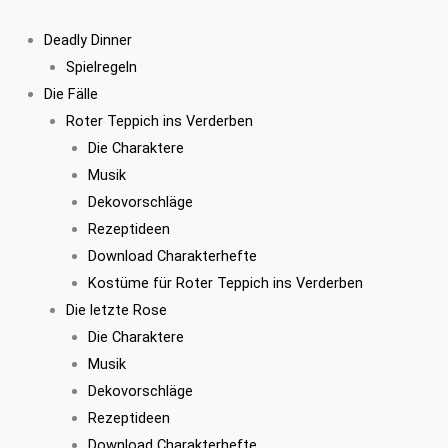
Zum
Kostümset
Ursprünglicher
Aktueller
Inhalt
Jordan
Preis
Preis
Deadly Dinner
springen
Randolph
war:
ist:
Spielregeln
Menge
€37,90
€34,95.
Die Fälle
Roter Teppich ins Verderben
Die Charaktere
Musik
Dekovorschläge
Rezeptideen
Download Charakterhefte
Kostüme für Roter Teppich ins Verderben
Die letzte Rose
Die Charaktere
Musik
Dekovorschläge
Rezeptideen
Download Charakterhefte