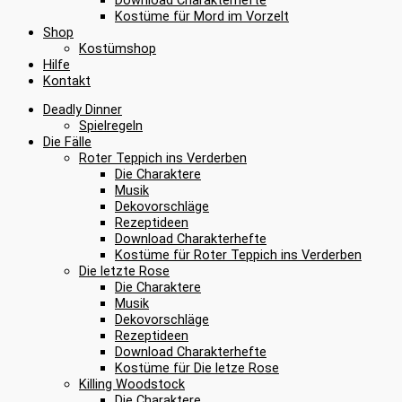
Kostüme für Mord im Vorzelt
Shop
Kostümshop
Hilfe
Kontakt
Deadly Dinner
Spielregeln
Die Fälle
Roter Teppich ins Verderben
Die Charaktere
Musik
Dekovorschläge
Rezeptideen
Download Charakterhefte
Kostüme für Roter Teppich ins Verderben
Die letzte Rose
Die Charaktere
Musik
Dekovorschläge
Rezeptideen
Download Charakterhefte
Kostüme für Die letze Rose
Killing Woodstock
Die Charaktere