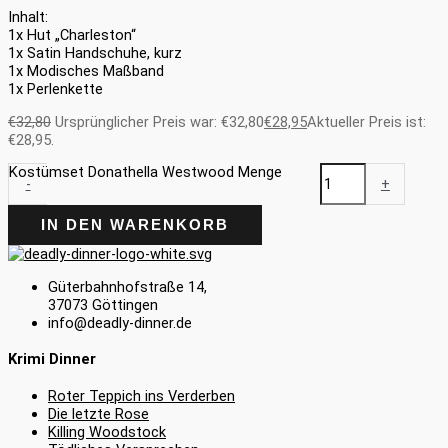
Inhalt:
1x Hut „Charleston“
1x Satin Handschuhe, kurz
1x Modisches Maßband
1x Perlenkette
€
32,80
Ursprünglicher Preis war: €32,80
€
28,95
Aktueller Preis ist:
€28,95.
Kostümset Donathella Westwood Menge
-
+
IN DEN WARENKORB
Güterbahnhofstraße 14,
37073 Göttingen
info@deadly-dinner.de
Krimi Dinner
Roter Teppich ins Verderben
Die letzte Rose
Killing Woodstock