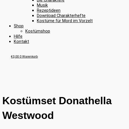
Die Charaktere
Musik
Rezeptideen
Download Charakterhefte
Kostüme für Mord im Vorzelt
Shop
Kostümshop
Hilfe
Kontakt
€
0,00
0
Warenkorb
Kostümset Donathella
Westwood