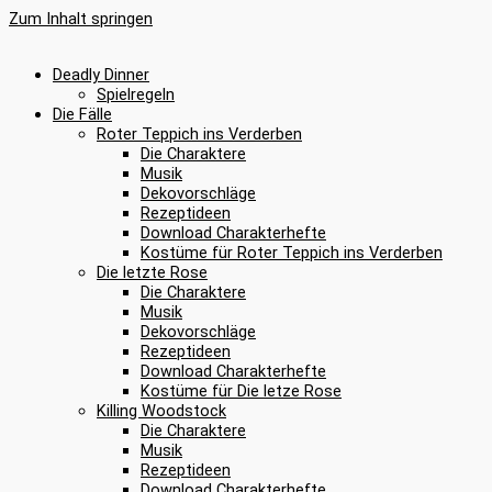
Zum Inhalt springen
Deadly Dinner
Spielregeln
Die Fälle
Roter Teppich ins Verderben
Die Charaktere
Musik
Dekovorschläge
Rezeptideen
Download Charakterhefte
Kostüme für Roter Teppich ins Verderben
Die letzte Rose
Die Charaktere
Musik
Dekovorschläge
Rezeptideen
Download Charakterhefte
Kostüme für Die letze Rose
Killing Woodstock
Die Charaktere
Musik
Rezeptideen
Download Charakterhefte