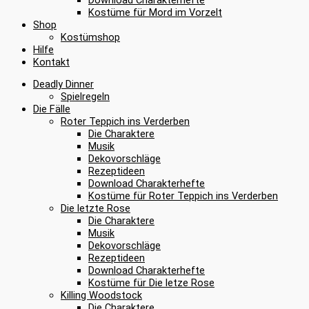
Kostüme für Mord im Vorzelt
Shop
Kostümshop
Hilfe
Kontakt
Deadly Dinner
Spielregeln
Die Fälle
Roter Teppich ins Verderben
Die Charaktere
Musik
Dekovorschläge
Rezeptideen
Download Charakterhefte
Kostüme für Roter Teppich ins Verderben
Die letzte Rose
Die Charaktere
Musik
Dekovorschläge
Rezeptideen
Download Charakterhefte
Kostüme für Die letze Rose
Killing Woodstock
Die Charaktere