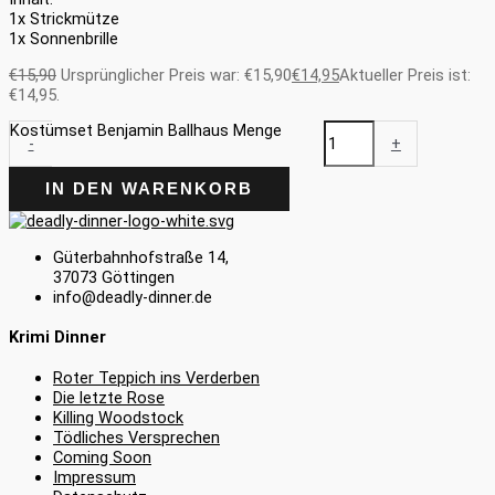
1x Strickmütze
1x Sonnenbrille
€
15,90
Ursprünglicher Preis war: €15,90
€
14,95
Aktueller Preis ist:
€14,95.
Kostümset Benjamin Ballhaus Menge
-
+
IN DEN WARENKORB
Güterbahnhofstraße 14,
37073 Göttingen
info@deadly-dinner.de
Krimi Dinner
Roter Teppich ins Verderben
Die letzte Rose
Killing Woodstock
Tödliches Versprechen
Coming Soon
Impressum