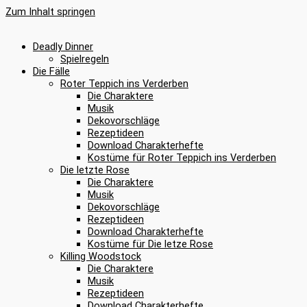
Zum Inhalt springen
Deadly Dinner
Spielregeln
Die Fälle
Roter Teppich ins Verderben
Die Charaktere
Musik
Dekovorschläge
Rezeptideen
Download Charakterhefte
Kostüme für Roter Teppich ins Verderben
Die letzte Rose
Die Charaktere
Musik
Dekovorschläge
Rezeptideen
Download Charakterhefte
Kostüme für Die letze Rose
Killing Woodstock
Die Charaktere
Musik
Rezeptideen
Download Charakterhefte