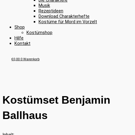
Die Charaktere
Musik
Rezeptideen
Download Charakterhefte
Kostüme für Mord im Vorzelt
Shop
Kostümshop
Hilfe
Kontakt
€
0,00
0
Warenkorb
Kostümset Benjamin
Ballhaus
Inhalt: