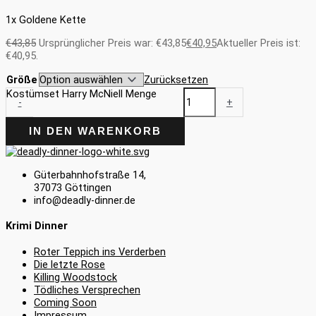
1x Goldene Kette
€
43,85
Ursprünglicher Preis war: €43,85
€
40,95
Aktueller Preis ist:
€40,95.
Größe
Zurücksetzen
Kostümset Harry McNiell Menge
-
+
IN DEN WARENKORB
Güterbahnhofstraße 14,
37073 Göttingen
info@deadly-dinner.de
Krimi Dinner
Roter Teppich ins Verderben
Die letzte Rose
Killing Woodstock
Tödliches Versprechen
Coming Soon
Impressum