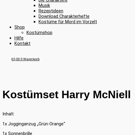
Die Charaktere
Musik
Rezeptideen
Download Charakterhefte
Kostüme für Mord im Vorzelt
Shop
Kostümshop
Hilfe
Kontakt
€
0,00
0
Warenkorb
Kostümset Harry McNiell
Inhalt:
1x Jogginganzug „Grün-Orange“
1x Sonnenbrille