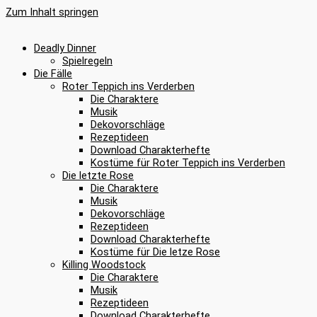
Zum Inhalt springen
Deadly Dinner
Spielregeln
Die Fälle
Roter Teppich ins Verderben
Die Charaktere
Musik
Dekovorschläge
Rezeptideen
Download Charakterhefte
Kostüme für Roter Teppich ins Verderben
Die letzte Rose
Die Charaktere
Musik
Dekovorschläge
Rezeptideen
Download Charakterhefte
Kostüme für Die letze Rose
Killing Woodstock
Die Charaktere
Musik
Rezeptideen
Download Charakterhefte