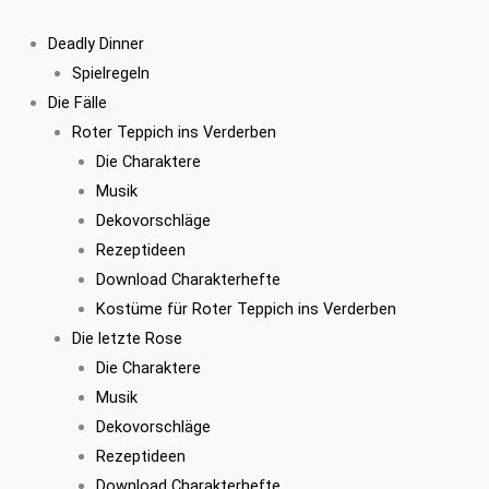
Zum
Jacke
Inhalt
"Biker"
Deadly Dinner
springen
Größe
Spielregeln
54/56
Die Fälle
Menge
Roter Teppich ins Verderben
Die Charaktere
Musik
Dekovorschläge
Rezeptideen
Download Charakterhefte
Kostüme für Roter Teppich ins Verderben
Die letzte Rose
Die Charaktere
Musik
Dekovorschläge
Rezeptideen
Download Charakterhefte