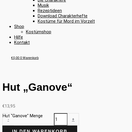
Die Charaktere
Musik
Rezeptideen
Download Charakterhefte
Kostüme für Mord im Vorzelt
Shop
Kostümshop
Hilfe
Kontakt
€
0,00
0
Warenkorb
Hut „Ganove“
€
13,95
Hut "Ganove" Menge
-
+
IN DEN WARENKORB