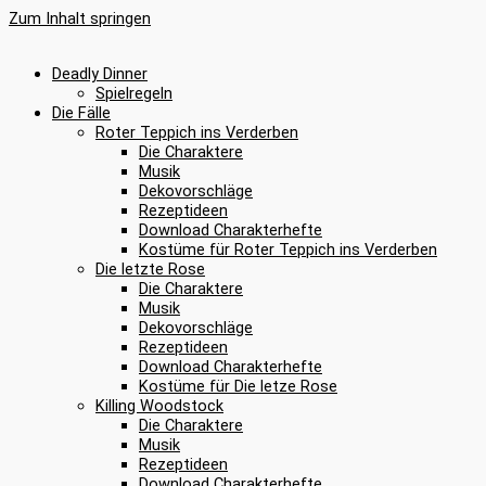
Zum Inhalt springen
Deadly Dinner
Spielregeln
Die Fälle
Roter Teppich ins Verderben
Die Charaktere
Musik
Dekovorschläge
Rezeptideen
Download Charakterhefte
Kostüme für Roter Teppich ins Verderben
Die letzte Rose
Die Charaktere
Musik
Dekovorschläge
Rezeptideen
Download Charakterhefte
Kostüme für Die letze Rose
Killing Woodstock
Die Charaktere
Musik
Rezeptideen
Download Charakterhefte