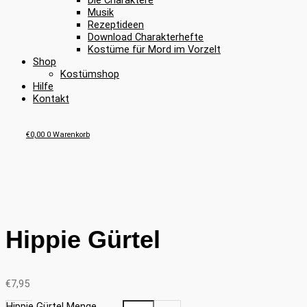
Die Charaktere
Musik
Rezeptideen
Download Charakterhefte
Kostüme für Mord im Vorzelt
Shop
Kostümshop
Hilfe
Kontakt
€
0,00
0
Warenkorb
Hippie Gürtel
€
7,95
Hippie Gürtel Menge