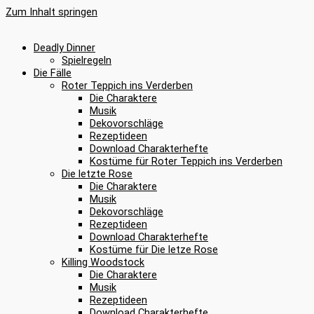
Zum Inhalt springen
Deadly Dinner
Spielregeln
Die Fälle
Roter Teppich ins Verderben
Die Charaktere
Musik
Dekovorschläge
Rezeptideen
Download Charakterhefte
Kostüme für Roter Teppich ins Verderben
Die letzte Rose
Die Charaktere
Musik
Dekovorschläge
Rezeptideen
Download Charakterhefte
Kostüme für Die letze Rose
Killing Woodstock
Die Charaktere
Musik
Rezeptideen
Download Charakterhefte