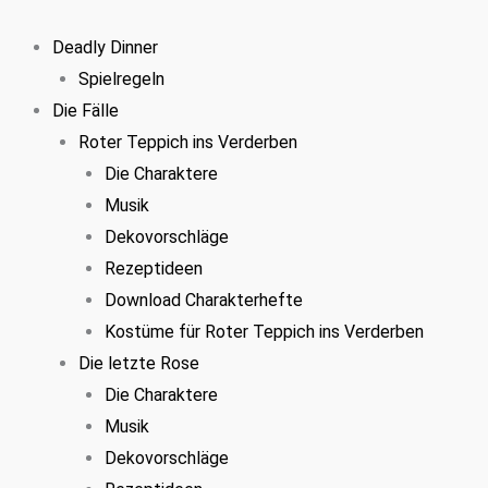
Zum
Retrobrille
Inhalt
Pink
Deadly Dinner
springen
Menge
Spielregeln
Die Fälle
Roter Teppich ins Verderben
Die Charaktere
Musik
Dekovorschläge
Rezeptideen
Download Charakterhefte
Kostüme für Roter Teppich ins Verderben
Die letzte Rose
Die Charaktere
Musik
Dekovorschläge