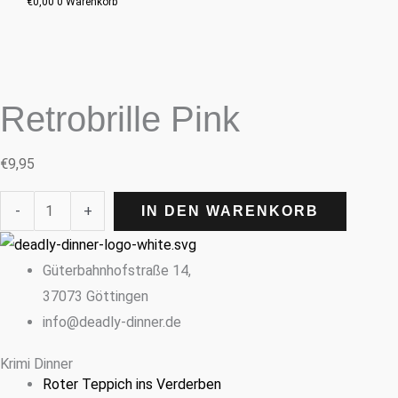
€
0,00
0
Warenkorb
Retrobrille Pink
€
9,95
-
+
IN DEN WARENKORB
Güterbahnhofstraße 14,
37073 Göttingen
info@deadly-dinner.de
Krimi Dinner
Roter Teppich ins Verderben