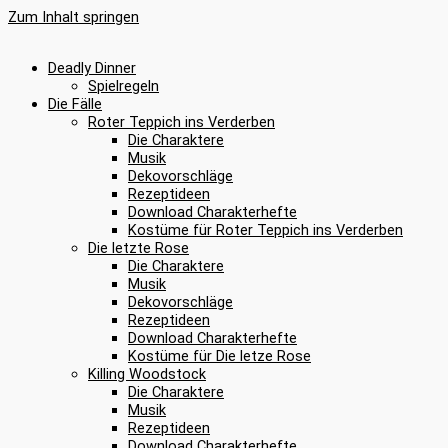
Zum Inhalt springen
Deadly Dinner
Spielregeln
Die Fälle
Roter Teppich ins Verderben
Die Charaktere
Musik
Dekovorschläge
Rezeptideen
Download Charakterhefte
Kostüme für Roter Teppich ins Verderben
Die letzte Rose
Die Charaktere
Musik
Dekovorschläge
Rezeptideen
Download Charakterhefte
Kostüme für Die letze Rose
Killing Woodstock
Die Charaktere
Musik
Rezeptideen
Download Charakterhefte