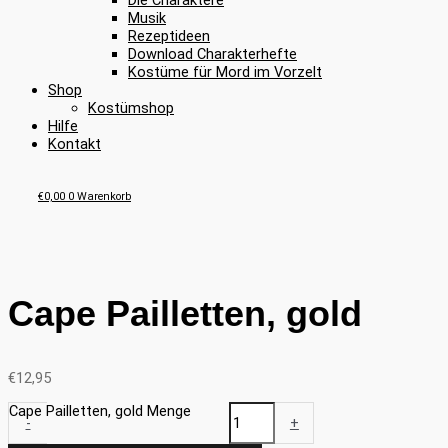
Die Charaktere
Musik
Rezeptideen
Download Charakterhefte
Kostüme für Mord im Vorzelt
Shop
Kostümshop
Hilfe
Kontakt
€
0,00
0
Warenkorb
Cape Pailletten, gold
€
12,95
Cape Pailletten, gold Menge
-
+