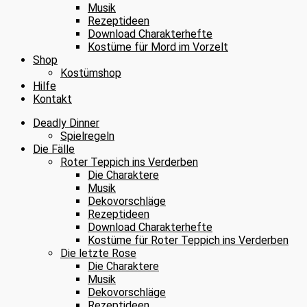
Musik
Rezeptideen
Download Charakterhefte
Kostüme für Mord im Vorzelt
Shop
Kostümshop
Hilfe
Kontakt
Deadly Dinner
Spielregeln
Die Fälle
Roter Teppich ins Verderben
Die Charaktere
Musik
Dekovorschläge
Rezeptideen
Download Charakterhefte
Kostüme für Roter Teppich ins Verderben
Die letzte Rose
Die Charaktere
Musik
Dekovorschläge
Rezeptideen