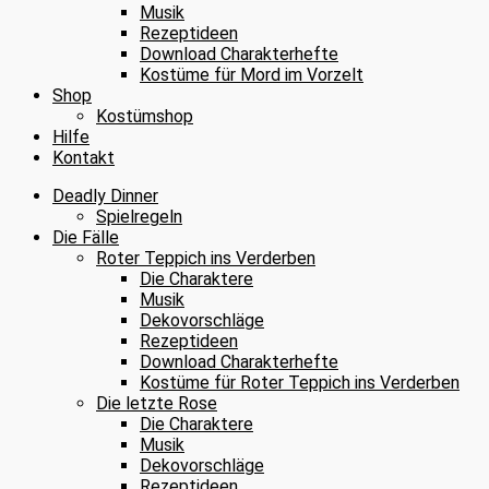
Musik
Rezeptideen
Download Charakterhefte
Kostüme für Mord im Vorzelt
Shop
Kostümshop
Hilfe
Kontakt
Deadly Dinner
Spielregeln
Die Fälle
Roter Teppich ins Verderben
Die Charaktere
Musik
Dekovorschläge
Rezeptideen
Download Charakterhefte
Kostüme für Roter Teppich ins Verderben
Die letzte Rose
Die Charaktere
Musik
Dekovorschläge
Rezeptideen