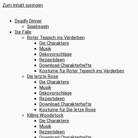
Zum Inhalt springen
Deadly Dinner
Spielregeln
Die Fälle
Roter Teppich ins Verderben
Die Charaktere
Musik
Dekovorschläge
Rezeptideen
Download Charakterhefte
Kostüme für Roter Teppich ins Verderben
Die letzte Rose
Die Charaktere
Musik
Dekovorschläge
Rezeptideen
Download Charakterhefte
Kostüme für Die letze Rose
Killing Woodstock
Die Charaktere
Musik
Rezeptideen
Download Charakterhefte