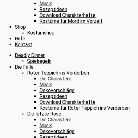
Musik
Rezeptideen
Download Charakterhefte
Kostüme für Mord im Vorzelt
Shop
Kostümshop
Hilfe
Kontakt
Deadly Dinner
Spielregeln
Die Fälle
Roter Teppich ins Verderben
Die Charaktere
Musik
Dekovorschläge
Rezeptideen
Download Charakterhefte
Kostüme für Roter Teppich ins Verderben
Die letzte Rose
Die Charaktere
Musik
Dekovorschläge
Rezeptideen