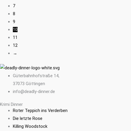
7
8
9
10
11
12
→
Güterbahnhofstraße 14,
37073 Göttingen
info@deadly-dinner.de
Krimi Dinner
Roter Teppich ins Verderben
Die letzte Rose
Killing Woodstock