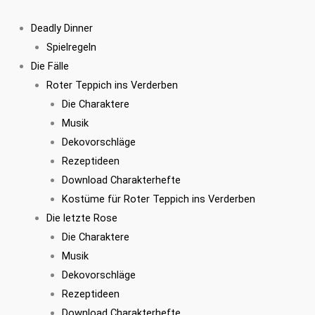
Zum
Inhalt
Deadly Dinner
springen
Spielregeln
Die Fälle
Roter Teppich ins Verderben
Die Charaktere
Musik
Dekovorschläge
Rezeptideen
Download Charakterhefte
Kostüme für Roter Teppich ins Verderben
Die letzte Rose
Die Charaktere
Musik
Dekovorschläge
Rezeptideen
Download Charakterhefte